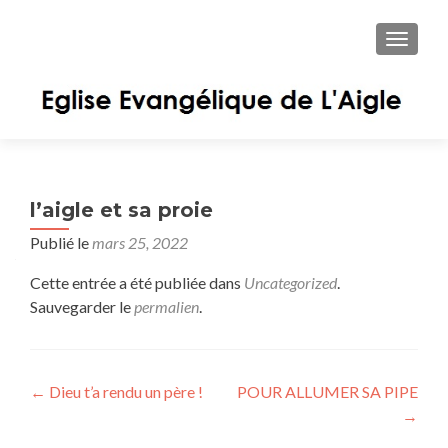
AFFIC
l’aigle et sa proie
Publié le
mars 25, 2022
Cette entrée a été publiée dans
Uncategorized
.
Sauvegarder le
permalien
.
Navigation des articles
←
Dieu t’a rendu un père !
POUR ALLUMER SA PIPE
→